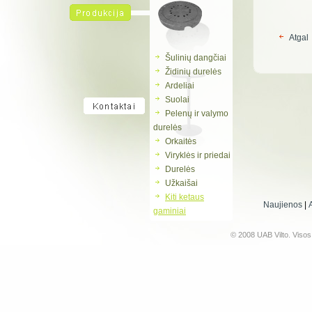
Atgal
Šulinių dangčiai
Židinių durelės
Ardeliai
Suolai
Pelenų ir valymo
durelės
Orkaitės
Viryklės ir priedai
Durelės
Užkaišai
Kiti ketaus
Naujienos
|
gaminiai
© 2008 UAB Vilto. Viso