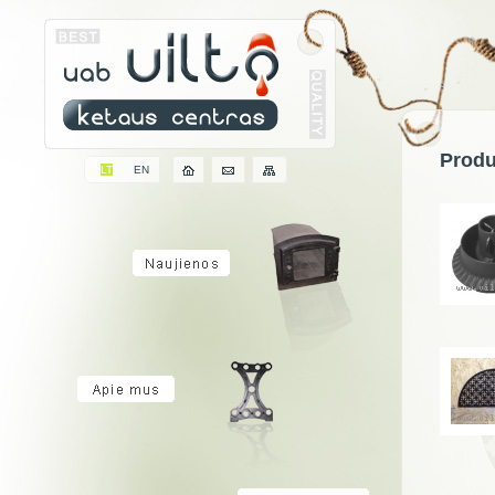
Produ
LT
EN