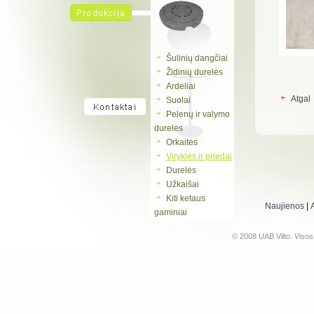
Šulinių dangčiai
Židinių durelės
Ardeliai
Atgal
Suolai
Pelenų ir valymo
durelės
Orkaitės
Viryklės ir priedai
Durelės
Užkaišai
Kiti ketaus
Naujienos
|
gaminiai
© 2008 UAB Vilto. Viso