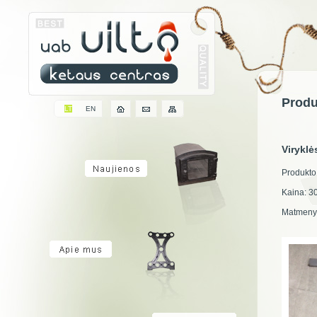
Produ
LT
EN
Virykl
Produkto
Kaina: 3
Matmeny